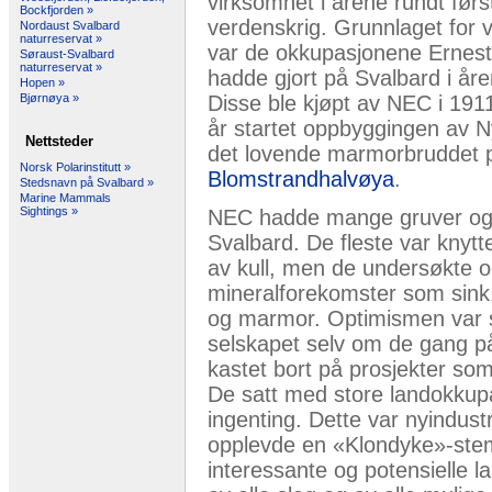
virksomhet i årene rundt førs
Bockfjorden »
verdenskrig. Grunnlaget for 
Nordaust Svalbard
naturreservat »
var de okkupasjonene Ernest
Søraust-Svalbard
naturreservat »
hadde gjort på Svalbard i åre
Hopen »
Disse ble kjøpt av NEC i 19
Bjørnøya »
år startet oppbyggingen av 
Nettsteder
det lovende marmorbruddet 
Norsk Polarinstitutt »
Blomstrandhalvøya
.
Stedsnavn på Svalbard »
Marine Mammals
Sightings »
NEC hadde mange gruver og 
Svalbard. De fleste var knyttet
av kull, men de undersøkte 
mineralforekomster som sink,
og marmor. Optimismen var s
selskapet selv om de gang på
kastet bort på prosjekter som
De satt med store landokkupa
ingenting. Dette var nyindustr
opplevde en «Klondyke»-stem
interessante og potensielle 