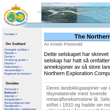
Forsiden »
The Norther
Av Kristin Prestvold
Om Svalbard
Geologisk utvikling »
Dette selskapet har skrevet s
Planteliv »
Dyreliv »
selskap har hatt så omfatt
Ferdsel og dyreliv »
Historie »
anneksjoner av så store l
Kulturminner »
Verneområder »
Northern Exploration Compa
Regelverk for ferdsel »
Områder
Deres landokkupasjoner var 
Hornsund »
tilsynelatende mest lovende
Bellsund »
Isfjorden »
mineralforekomstene lå. Sels
Kongsfjorden »
Nordvesthjørnet med
stiftet i 1910 og hadde sin me
Raudfjorden »
Woodfjorden, Liefdefjorden,