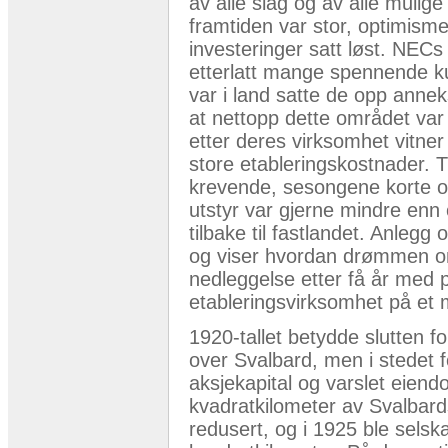
av alle slag og av alle mulig
framtiden var stor, optimisme
investeringer satt løst. NEC
etterlatt mange spennende k
var i land satte de opp annek
at nettopp dette området var
etter deres virksomhet vitne
store etableringskostnader. T
krevende, sesongene korte o
utstyr var gjerne mindre en
tilbake til fastlandet. Anlegg 
og viser hvordan drømmen om
nedleggelse etter få år med p
etableringsvirksomhet på et 
1920-tallet betydde slutten fo
over Svalbard, men i stedet f
aksjekapital og varslet eiend
kvadratkilometer av Svalbards
redusert, og i 1925 ble sels