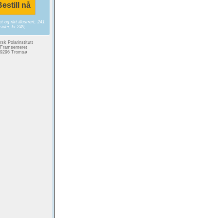
estill nå
 og rikt illustrert, 241
sider, kr 249,–
sk Polarinstitutt
Framsenteret
9296 Tromsø