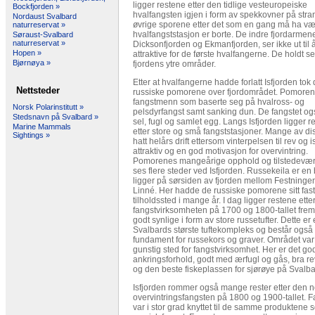
ligger restene etter den tidlige vesteuropeiske
Bockfjorden »
hvalfangsten igjen i form av spekkovner på str
Nordaust Svalbard
øvrige sporene etter det som en gang må ha vær
naturreservat »
hvalfangststasjon er borte. De indre fjordarmen
Søraust-Svalbard
naturreservat »
Dicksonfjorden og Ekmanfjorden, ser ikke ut til 
Hopen »
attraktive for de første hvalfangerne. De holdt seg
Bjørnøya »
fjordens ytre områder.
Etter at hvalfangerne hadde forlatt Isfjorden tok
Nettsteder
russiske pomorene over fjordområdet. Pomoren
fangstmenn som baserte seg på hvalross- og
Norsk Polarinstitutt »
pelsdyrfangst samt sanking dun. De fangstet ogs
Stedsnavn på Svalbard »
sel, fugl og samlet egg. Langs Isfjorden ligger r
Marine Mammals
etter store og små fangststasjoner. Mange av di
Sightings »
hatt helårs drift ettersom vinterpelsen til rev og 
attraktiv og en god motivasjon for overvintring.
Pomorenes mangeårige opphold og tilstedevær
ses flere steder ved Isfjorden. Russekeila er en
ligger på sørsiden av fjorden mellom Festning
Linné. Her hadde de russiske pomorene sitt fas
tilholdssted i mange år. I dag ligger restene ette
fangstvirksomheten på 1700 og 1800-tallet fre
godt synlige i form av store russetufter. Dette er 
Svalbards største tuftekompleks og består også
fundament for russekors og graver. Området var
gunstig sted for fangstvirksomhet. Her er det go
ankringsforhold, godt med ærfugl og gås, bra r
og den beste fiskeplassen for sjørøye på Svalba
Isfjorden rommer også mange rester etter den 
overvintringsfangsten på 1800 og 1900-tallet. 
var i stor grad knyttet til de samme produktene 