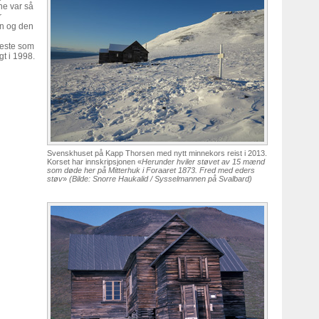
ne var så
r
en og den
neste som
gt i 1998.
Svenskhuset på Kapp Thorsen med nytt minnekors reist i 2013.
Korset har innskripsjonen «
Herunder hviler støvet av 15 mænd
som døde her på Mitterhuk i Foraaret 1873. Fred med eders
støv
»
(Bilde: Snorre Haukalid / Sysselmannen på Svalbard)