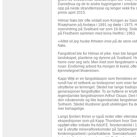
Danielbua og de to andre bygningene i området f
opp på neste strandterrasse og lenger vekk fra 
primo april 2015.
Hilmar Nøis blir ofte omtalt som Kongen av Sass
Risøyhamn på Andøya i 1891 og døde i 1975. H
overvintring på Svalbard var som 18-åring. Siste
på Fredheim sammen med kona Helfrid i 1963.
«Alltid vil jeg huske friheten inne på de store v
Nøis.
Fangstlivet ble for Hilmar et yrke. Han ble fanget
landskapet, plantene og dyrene på Svalbard. H
herre over seg selv. Men livet som fangstmann 
roser. Ensformig arbeid fra morgen til kveld, ofte
kjennetegnet tilværelsen.
Kapp Wijk er en fangststasjon som fremdeles er
rundt har et nettverk av bistasjoner som viser 
utnyttelse av terrenget. Stedet har lange tradisj
generasjoner fangsthytter. To av hyttene er knytte
legendariske fangstmannen Arthur Oxaas. Den t
den nåværende og like legendariske fangstma
Solheim. Stedet illustrerer godt utviklingen fra de
mer behagelige.
Langs fjorden finner vi også rester etter vitensk
ekspedisjoner som på Kapp Thordsen hvor Sve
oppført etter initiativ fra Adolf E. Nordenskiöld 
var å utnytte mineralforekomster på Spitsberge
forskningsarbeid i polartraktene. Svenskehuset b