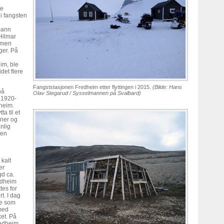
le
i fangsten
mann
Hilmar
, men
ger. På
im, ble
det flere
Fangststasjonen Fredheim etter flyttingen i 2015.
(Bilde: Hans
på
Olav Stegarud / Sysselmannen på Svalbard)
 1920-
dheim.
a til et
iner og
nlig
 en
 kalt
er
gd ca.
edheim
tes for
t. I dag
se som
 med
et. På
redheim,