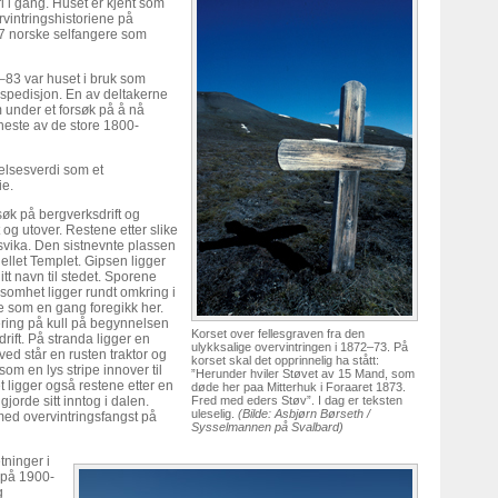
dri i gang. Huset er kjent som
rvintringshistoriene på
7 norske selfangere som
2–83 var huset i bruk som
kspedisjon. En av deltakerne
under et forsøk på å nå
este av de store 1800-
elsesverdi som et
ie.
søk på bergverksdrift og
og utover. Restene etter slike
svika. Den sistnevnte plassen
fjellet Templet. Gipsen ligger
itt navn til stedet. Sporene
ksomhet ligger rundt omkring i
e som en gang foregikk her.
ring på kull på begynnelsen
Korset over fellesgraven fra den
 drift. På stranda ligger en
ulykksalige overvintringen i 1872–73. På
ved står en rusten traktor og
korset skal det opprinnelig ha stått:
om en lys stripe innover til
”Herunder hviler Støvet av 15 Mand, som
det ligger også restene etter en
døde her paa Mitterhuk i Foraaret 1873.
gjorde sitt inntog i dalen.
Fred med eders Støv”. I dag er teksten
uleselig.
(Bilde: Asbjørn Børseth /
med overvintringsfangst på
Sysselmannen på Svalbard)
tninger i
 på 1900-
g