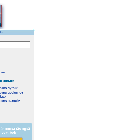
ish
e
rden
te temaer
rdens dyreliv
rdens geologi og
skap
rdens planteliv
håndboka fås også
som bok