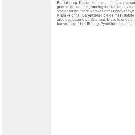
Barentsburg. Kullforekomstene på disse plasse
gode at det dannet grunnlag for samfunn av me
stasjonær art. Store Norskes drift i Longyearby
russiske drifta i Barentsburg ble de mest stabile
arbeidsplassene på Svalbard. Disse to er de e
har vært i drift helt til i dag. Pyramiden ble nedla