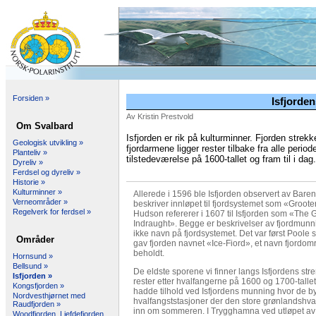
Forsiden »
Isfjorden
Av Kristin Prestvold
Om Svalbard
Isfjorden er rik på kulturminner. Fjorden strek
Geologisk utvikling »
fjordarmene ligger rester tilbake fra alle period
Planteliv »
tilstedeværelse på 1600-tallet og fram til i dag.
Dyreliv »
Ferdsel og dyreliv »
Historie »
Kulturminner »
Allerede i 1596 ble Isfjorden observert av Bare
Verneområder »
beskriver innløpet til fjordsystemet som «Grooter
Regelverk for ferdsel »
Hudson refererer i 1607 til Isfjorden som «The 
Indraught». Begge er beskrivelser av fjordmun
ikke navn på fjordsystemet. Det var først Poole
Områder
gav fjorden navnet «Ice-Fiord», et navn fjordom
beholdt.
Hornsund »
Bellsund »
De eldste sporene vi finner langs Isfjordens str
Isfjorden »
rester etter hvalfangerne på 1600 og 1700-tallet
Kongsfjorden »
hadde tilhold ved Isfjordens munning hvor de b
Nordvesthjørnet med
hvalfangststasjoner der den store grønlandshva
Raudfjorden »
inn om sommeren. I Trygghamna ved utløpet av 
Woodfjorden, Liefdefjorden,