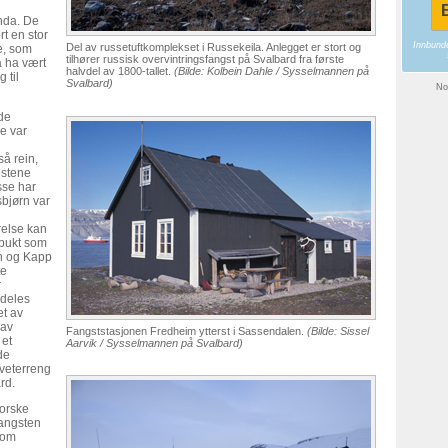
B
anda. De
t en stor
Innbundet
Del av russetuftkomplekset i Russekeila. Anlegget er stort og
e, som
tilhører russisk overvintringsfangst på Svalbard fra første
å ha vært
halvdel av 1800-tallet.
(Bilde: Kolbein Dahle / Sysselmannen på
 til
Svalbard)
Nor
 de
e var
å rein,
estene
sse har
isbjørn var
else kan
 bukt som
en og Kapp
te
r
mdeles
et av
 av
Fangststasjonen Fredheim ytterst i Sassendalen.
(Bilde: Sissel
 et
Aarvik / Sysselmannen på Svalbard)
de
eveterreng
rd.
norske
Fangsten
som