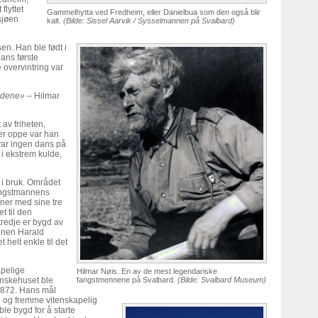
lyttet
Gammelhytta ved Fredheim, eller Danielbua som den også blir
sjøen
kalt.
(Bilde: Sissel Aarvik / Sysselmannen på Svalbard)
en. Han ble født i
ans første
 overvintring var
iddene»
– Hilmar
 av friheten,
er oppe var han
var ingen dans på
 i ekstrem kulde,
 i bruk. Området
fangstmannens
oner med sine tre
t til den
redje er bygd av
nnen Harald
t helt enkle til det
apelige
Hilmar Nøis. En av de mest legendariske
nskehuset ble
fangstmennene på Svalbard.
(Bilde: Svalbard Museum)
i 1872. Hans mål
n og fremme vitenskapelig
le bygd for å starte