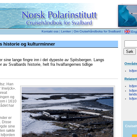
Kontakt oss
|
Lenker
|
Om Cruisehåndboka for Svalbard
|
Engl
s historie og kulturminner
ker sine lange fingre inn i det dypeste av Spitsbergen. Langs
Områd
er av Svalbards historie, helt fra hvalfangernes tidlige
Isfjo
Relater
ntsz. Han
Isfjo
 Inwijck».
Isfjo
Great
land
ningen og
Isfjo
 som i 1610
rådet har
ender er
. Disse
ygde sine
Cruise
len søkte
Isfjorden