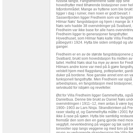
russisk fangst. Fangstmennene satte opp sine
hovedhytter med tilhørende bistasjoner over he
Isfjordområdet. Mange av hyttene som ble brukt 
ligger i dag i ruiner, men noen er godt bevart. I
Sassenfjorden ligger Fredheim som var fangst
Hilmar Nøis’ fangststasjon og hjem i mange år. 
Nøis selv hadde 38 overvintringer på Svalbard
Fredheim var ikke base for alle hans overvintrin
Fredheim ligger to generasjoner fangsthytter.
Hovedhuset, som Hilmar Nøis kalte Villa Fredhe
påbegynt i 1924. Hytta ble siden ombygd og utvi
ganger.
Fredheim er en av de største fangststasjonene 
Svalbard, brukt som hovedstasjon fra midten av
tallet. Helfrid Nøis skal ha mye av æren for Fre
Hilmars andre kone var med på å gjøre fangsthytt
velstelt hjem med flaggstang, potteplanter, gard
duker på bordene. Noe ganske annet enn en va
funksjonell fangsthytte. Men Fredheim var også
arbeidsplass, en fangststasjon med bistasjoner,
selvskudd for isbjørn og revefeller.
Øst for Villa Fredheim ligger Gammelhytta, også
Danielbua. Denne ble brukt av Daniel Nøis und
overvintringen i 1911–12, men antas å være by
1900–1903 av Lars Nisja. Strandbrinken på Fr
raser stadig ut, og Gammelhytta måtte i 2001 flyt
ikke å rase på sjøen. Hytta ble samtidig restaurer
fremstår den som den en gang gjorde med mo
veggfyll, neverkledning på vegger og tak samt
torvvoller opp langs veggene og med torv på tak
grunn av vedvarende stranderosjon ble Villa F