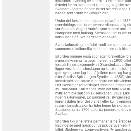
industriell utvinning av koprolitt. Driften kom al
åstedet for en av de mest kjente og tragiske ove
Svalbard. Samme år som huset ble reist døde 1
hadde søkt tilflukt for vinteren her.
Under det første internasjonale polaråret i 188
overvintringssted for en svensk vitenskapelig e
var Salomon August Andrée som senere omkom 
Nordpolen med ballong. Svenskehuset er det en
tallshusene på Svalbard som er bevart.
Svenskehuset og området rundt har stor opplev
sammensatt kulturmiljø med en dramatisk histor
Isfjorden rommer også spor etter forskjellige for
mineralutvinning fra begynnelsen av 1900-tallet 
foretak finnes eksempelvis i Skansbukta og Gip
ligger vest for det storslagne og karakteristiske 
godt synlig som lag i platåfjellene rundt og har g
etter Scottish Spitsbergen Syndicates (SSS) vir
landskapet som tause vitnesbyrd om aktiviteten
Det skotske gruveselskapet drev med prospekte
av 1900-tallet. Kull fant de, men det førte ikke til
hytte som ble satt opp av selskapet i 1921. Like 
noen traktorvogner. En gammel vei slynger seg s
leiren i dalen hvor det ble lett etter kull. I områ
russisk fangststasjon fra tider lenge før skottene 
Stasjonen er fra 1700-tallet da pomorene drev 
Svalbard.
Isfjorden fikk sine første permanente helårsbose
forbindelse med norsk og russisk bergverksdrift
tallet. Stedene var Longyearbyen, Pyramiden o