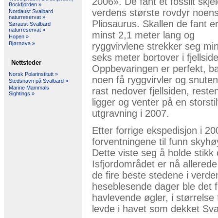
2006». De fant et fossilt skjel
Bockfjorden »
verdens største rovdyr noen
Nordaust Svalbard
naturreservat »
Pliosaurus. Skallen de fant e
Søraust-Svalbard
naturreservat »
minst 2,1 meter lang og
Hopen »
Bjørnøya »
ryggvirvlene strekker seg mi
seks meter bortover i fjellsid
Nettsteder
Oppbevaringen er perfekt, b
Norsk Polarinstitutt »
noen få ryggvirvler og snuten
Stedsnavn på Svalbard »
Marine Mammals
rast nedover fjellsiden, reste
Sightings »
ligger og venter på en storstil
utgravning i 2007.
Etter forrige ekspedisjon i 20
forventningene til funn skyhø
Dette viste seg å holde stikk
Isfjordområdet er nå allerede
de fire beste stedene i verde
heseblesende dager ble det fu
havlevende øgler, i størrelse 
levde i havet som dekket Sval