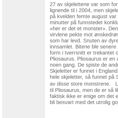
27 av skjelettene var som fo
lignende til i 2004, men skje
på kvelden femte august var 
minutter på funnstedet kon
«her er det et monster». Den
virvlene pekte mot ønskedrøm
som har levd. Snuten av dyret
innsamlet. Bitene ble senere
form i tverrsnitt er trekantet
Pliosaurus. Pliosaurus er en 
noen gang. De spiste de andr
Skjeletter er funnet i Englan
hele skjeletter, så funnet på 
av disse store monstrene. L
til Pliosaurus, men de er så li
faktisk ikke er enige om det e
bli besvart med det utrolig go