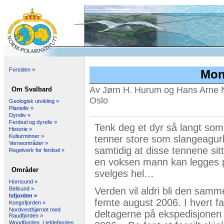
Forsiden »
Mons
Av Jørn H. Hurum og Hans Arne N
Om Svalbard
Oslo
Geologisk utvikling »
Planteliv »
Dyreliv »
Ferdsel og dyreliv »
Tenk deg et dyr så langt so
Historie »
Kulturminner »
tenner store som slangeagur
Verneområder »
samtidig at disse tennene sitt
Regelverk for ferdsel »
en voksen mann kan legges 
Områder
svelges hel…
Hornsund »
Verden vil aldri bli den samme
Bellsund »
Isfjorden »
femte august 2006. I hvert fal
Kongsfjorden »
Nordvesthjørnet med
deltagerne på ekspedisjonen
Raudfjorden »
Woodfjorden, Liefdefjorden,