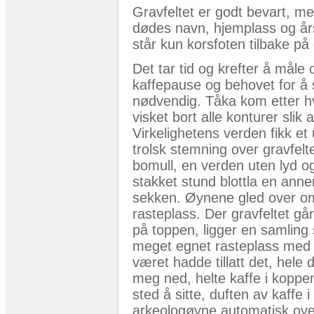
Gravfeltet er godt bevart, 
dødes navn, hjemplass og årst
står kun korsfoten tilbake på
Det tar tid og krefter å måle
kaffepause og behovet for å st
nødvendig. Tåka kom etter hv
visket bort alle konturer slik
Virkelighetens verden fikk et
trolsk stemning over gravfelte
bomull, en verden uten lyd o
stakket stund blottla en anne
sekken. Øynene gled over omr
rasteplass. Der gravfeltet g
på toppen, ligger en samling
meget egnet rasteplass med go
været hadde tillatt det, hele
meg ned, helte kaffe i koppe
sted å sitte, duften av kaffe 
arkeologøyne automatisk ove