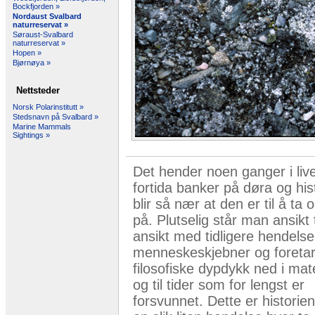
Bockfjorden »
Nordaust Svalbard
naturreservat »
Søraust-Svalbard
naturreservat »
Hopen »
Bjørnøya »
Nettsteder
Norsk Polarinstitutt »
Stedsnavn på Svalbard »
Marine Mammals
Sightings »
Det hender noen ganger i live
fortida banker på døra og his
blir så nær at den er til å ta 
på. Plutselig står man ansikt t
ansikt med tidligere hendelse
menneskeskjebner og foreta
filosofiske dypdykk ned i mat
og til tider som for lengst er
forsvunnet. Dette er historie