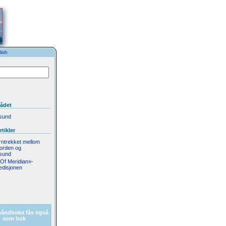
ish
rådet
sund
tikler
rntrekket mellom
jorden og
sund
Of Meridian»-
edisjonen
håndboka fås også
som bok