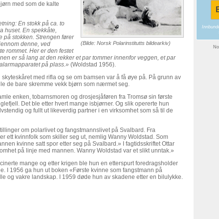
bjørn med som de kalte
B
etning: En stokk på ca. to
Innbundet
fra huset. En spekkåte,
ppe på stokken. Strengen fører
(Bilde: Norsk Polarinstitutts bildearkiv)
 gjennom denne, ved
Nor
rste rommet. Her er den festet
Pinnen er så lang at den rekker et par tommer innenfor veggen, et par
alarmapparatet på plass.»
(Woldstad 1956).
il skyteskåret med rifla og se om bamsen var å få øye på. På grunn av
ille de bare skremme vekk bjørn som nærmet seg.
mle enken, tobarnsmoren og drosjesjåføren fra Tromsø sin første
lefjell. Det ble etter hvert mange isbjørner. Og slik opererte hun
tendig og fullt ut likeverdig partner i en virksomhet som så til de
llinger om polarlivet og fangstmannslivet på Svalbard. Fra
 er ett kvinnfolk som skiller seg ut, nemlig Wanny Woldstad. Som
nen kvinne satt spor etter seg på Svalbard.» I fagtidsskriftet Ottar
rksomhet på linje med mannen. Wanny Woldstad var et slikt unntak.»
cinerte mange og etter krigen ble hun en etterspurt foredragsholder
e. I 1956 ga hun ut boken «Første kvinne som fangstmann på
ville og vakre landskap. I 1959 døde hun av skadene etter en bilulykke.