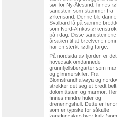
sør for Ny-Ålesund, finnes rø
sandstein som stammer fra
ørkensand. Denne ble danne
Svalbard lå på samme bredd
som Nord-Afrikas ørkenstrøk 
på i dag. Disse sandsteinene
årsaken til at breelvene i om
har en sterkt rødlig farge.
På nordsida av fjorden er det
hovedsak omdannede
grunnfjellsbergarter som ma
og glimmerskifer. Fra
Blomstrandhalvøya og nordo
strekker det seg et bredt be
dolomittstein og marmor. Her
finnes mindre huler og
dreneringshull. Dette er fen
som er typiske for såkalte
karstlandskap hvor kalk (so