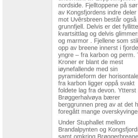
nordside. Fjelltoppene på sør
av Kongsfjordens indre deler
mot Uvêrsbreen består også
grunnfjell. Delvis er det fyllit
kvartsittlag og delvis glimmer
og marmor . Fjellene som sti
opp av breene innerst i fjord
yngre – fra karbon og perm. 
Kroner er blant de mest
iøynefallende med sin
pyramideform der horisontale
fra karbon ligger oppå svakt
foldete lag fra devon. Ytterst
Brøggerhalvøya bærer
berggrunnen preg av at det 
foregått mange overskyvinge
Under Stuphallet mellom
Brandalpynten og Kongsfjord
samt omkring Brøggerbreane 