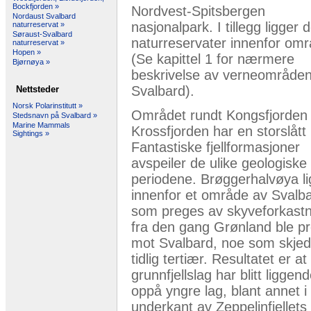
Bockfjorden »
Nordvest-Spitsbergen
Nordaust Svalbard
nasjonalpark. I tillegg ligger d
naturreservat »
Søraust-Svalbard
naturreservater innenfor omr
naturreservat »
Hopen »
(Se kapittel 1 for nærmere
Bjørnøya »
beskrivelse av verneområde
Svalbard).
Nettsteder
Norsk Polarinstitutt »
Området rundt Kongsfjorden
Stedsnavn på Svalbard »
Marine Mammals
Krossfjorden har en storslått 
Sightings »
Fantastiske fjellformasjoner
avspeiler de ulike geologiske
periodene. Brøggerhalvøya li
innenfor et område av Svalb
som preges av skyveforkastn
fra den gang Grønland ble p
mot Svalbard, noe som skjed
tidlig tertiær. Resultatet er at
grunnfjellslag har blitt liggen
oppå yngre lag, blant annet i
underkant av Zeppelinfjellets