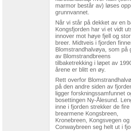
marmor består av) løses opp
grunnvannet.
Når vi står på dekket av en bå
Kongsfjorden har vi et vidt u
innover mot høye fjell og sto
breer. Midtveis i fjorden finne
Blomstrandhalvøya, som på 
av Blomstrandbreens
tilbaketrekking i løpet av 199
årene er blitt en øy.
Rett overfor Blomstrandhalv
på den andre siden av fjorde
ligger forskningssamfunnet o
bosettingen Ny-Ålesund. Len
inne i fjorden strekker de fire
brearmene Kongsbreen,
Kronebreen, Kongsvegen og
Conwaybreen seg helt ut i fj