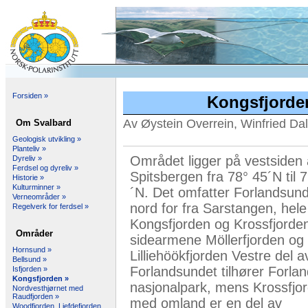
Forsiden »
Kongsfjorde
Av Øystein Overrein, Winfried Da
Om Svalbard
Geologisk utvikling »
Planteliv »
Området ligger på vestsiden
Dyreliv »
Ferdsel og dyreliv »
Spitsbergen fra 78° 45´N til 
Historie »
Kulturminner »
´N. Det omfatter Forlandsun
Verneområder »
nord for fra Sarstangen, hele
Regelverk for ferdsel »
Kongsfjorden og Krossfjord
Områder
sidearmene Möllerfjorden og
Hornsund »
Lilliehöökfjorden Vestre del a
Bellsund »
Forlandsundet tilhører Forlan
Isfjorden »
Kongsfjorden »
nasjonalpark, mens Krossfjo
Nordvesthjørnet med
Raudfjorden »
med omland er en del av
Woodfjorden, Liefdefjorden,