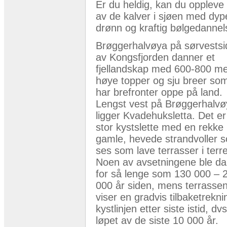
Er du heldig, kan du oppleve
av de kalver i sjøen med dyp
drønn og kraftig bølgedannel
Brøggerhalvøya på sørvests
av Kongsfjorden danner et
fjellandskap med 600-800 me
høye topper og sju breer som
har brefronter oppe på land.
Lengst vest på Brøggerhalvø
ligger Kvadehuksletta. Det er
stor kystslette med en rekke
gamle, hevede strandvoller 
ses som lave terrasser i terr
Noen av avsetningene ble da
for så lenge som 130 000 – 
000 år siden, mens terrasse
viser en gradvis tilbaketrekni
kystlinjen etter siste istid, dvs
løpet av de siste 10 000 år.