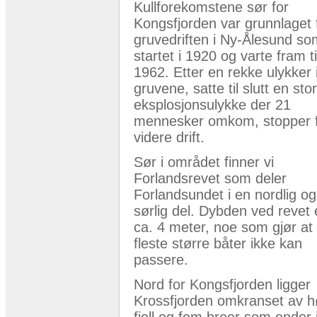
Kullforekomstene sør for
Kongsfjorden var grunnlaget 
gruvedriften i Ny-Ålesund so
startet i 1920 og varte fram ti
1962. Etter en rekke ulykker 
gruvene, satte til slutt en stor
eksplosjonsulykke der 21
mennesker omkom, stopper 
videre drift.
Sør i området finner vi
Forlandsrevet som deler
Forlandsundet i en nordlig o
sørlig del. Dybden ved revet 
ca. 4 meter, noe som gjør at
fleste større båter ikke kan
passere.
Nord for Kongsfjorden ligger
Krossfjorden omkranset av 
fjell og fem breer som ender 