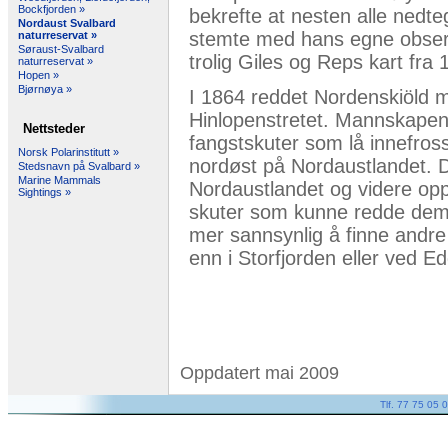
Bockfjorden »
bekrefte at nesten alle nedt
Nordaust Svalbard
stemte med hans egne observa
naturreservat »
Søraust-Svalbard
trolig Giles og Reps kart fra 
naturreservat »
Hopen »
Bjørnøya »
I 1864 reddet Nordenskiöld 
Hinlopenstretet. Mannskapene 
Nettsteder
fangstskuter som lå innefross
Norsk Polarinstitutt »
nordøst på Nordaustlandet. D
Stedsnavn på Svalbard »
Marine Mammals
Nordaustlandet og videre opp 
Sightings »
skuter som kunne redde dem.
mer sannsynlig å finne andre
enn i Storfjorden eller ved E
Oppdatert mai 2009
Tlf. 77 75 05 