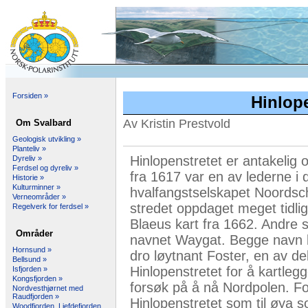
Forsiden »
Hinlope
Av Kristin Prestvold
Om Svalbard
Geologisk utvikling »
Planteliv »
Hinlopenstretet er antakelig
Dyreliv »
Ferdsel og dyreliv »
fra 1617 var en av lederne i 
Historie »
Kulturminner »
hvalfangstselskapet Noordsc
Verneområder »
stredet oppdaget meget tidl
Regelverk for ferdsel »
Blaeus kart fra 1662. Andre 
Områder
navnet Waygat. Begge navn bl
Hornsund »
dro løytnant Foster, en av de
Bellsund »
Hinlopenstretet for å kartleg
Isfjorden »
Kongsfjorden »
forsøk på å nå Nordpolen. Fos
Nordvesthjørnet med
Raudfjorden »
Hinlopenstretet som til øya 
Woodfjorden, Liefdefjorden,