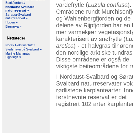
Bockfjorden »
vardefrytle (
Luzula confusa
).
Nordaust Svalbard
Områdene rundt Murchisonfj
naturreservat »
Søraust-Svalbard
og Wahlenbergfjorden og de 
naturreservat »
Hopen »
delene av Rijpfjorden har en li
Bjørnøya »
mer varmekjær vegetasjonst
karakterisert av snøfrytle (
Lu
Nettsteder
arctica
) - et halvgras tilhøre
Norsk Polarinstitutt »
Stedsnavn på Svalbard »
den nordlige arktiske tundra
Marine Mammals
Sightings »
Disse områdene er også de
viktigste beiteområdene for r
I Nordaust-Svalbard og Søra
Svalbard naturreservater vok
rødlistede karplantearter. Inn
førstnevnte reservat er det
registrert 102 arter karplanter