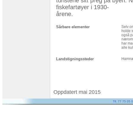
turistene sitt preg på byen.
fiskefartøyer i 1930-
årene.
Sårbare elementer
Selv om
holde s
også på
næromr
har man
alle ku
Landstigningssteder
Hamna 
Oppdatert mai 2015
Tlf. 77 75 05 