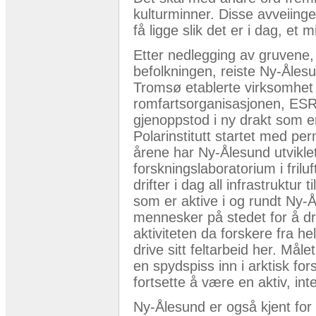
kulturminner. Disse avveiinge
få ligge slik det er i dag, e
Etter nedlegging av gruvene, 
befolkningen, reiste Ny-Åles
Tromsø etablerte virksomhet
romfartsorganisasjonen, ESRO
gjenoppstod i ny drakt som e
Polarinstitutt startet med pe
årene har Ny-Ålesund utviklet 
forskningslaboratorium i frilu
drifter i dag all infrastruktur
som er aktive i og rundt Ny-
mennesker på stedet for å d
aktiviteten da forskere fra he
drive sitt feltarbeid her. Mål
en spydspiss inn i arktisk for
fortsette å være en aktiv, int
Ny-Ålesund er også kjent for