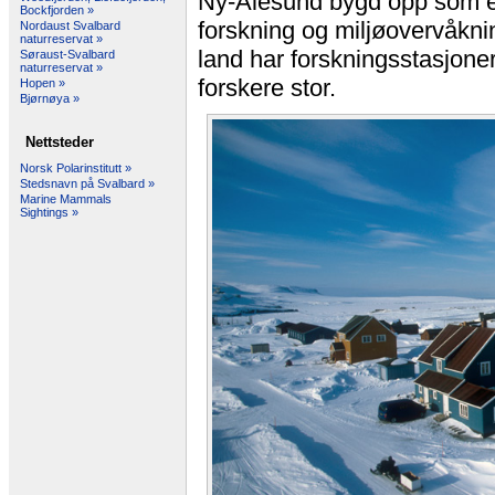
Ny-Ålesund bygd opp som et 
Bockfjorden »
forskning og miljøovervåknin
Nordaust Svalbard
naturreservat »
land har forskningsstasjone
Søraust-Svalbard
naturreservat »
forskere stor.
Hopen »
Bjørnøya »
Nettsteder
Norsk Polarinstitutt »
Stedsnavn på Svalbard »
Marine Mammals
Sightings »