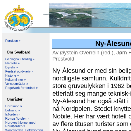
Forsiden »
Ny-Ålesu
Av Øystein Overrein (red.), Jørn 
Om Svalbard
Prestvold
Geologisk utvikling »
Planteliv »
Dyreliv »
Ny-Ålesund er med sin beli
Ferdsel og dyreliv »
Historie »
nordligste samfunn. Kulldrif
Kulturminner »
Verneområder »
store gruveulykken i 1962 be
Regelverk for ferdsel »
etterlatt seg mange teknisk-i
Områder
Ny-Ålesund har også stått i
Hornsund »
nå Nordpolen. Stedet knytt
Bellsund »
Isfjorden »
Nobile. Her har vært hotell 
Kongsfjorden »
av flere titusen turister som 
Nordvesthjørnet med
Raudfjorden »
Woodfjorden, Liefdefjorden,