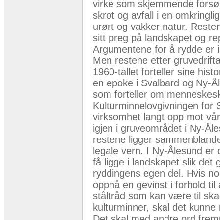
virke som skjemmende forsøp
skrot og avfall i en omkringl
urørt og vakker natur. Resten
sitt preg på landskapet og re
Argumentene for å rydde er i
Men restene etter gruvedrift
1960-tallet forteller sine his
en epoke i Svalbard og Ny-Ål
som forteller om menneskeskj
Kulturminnelovgivningen for 
virksomhet langt opp mot vår
igjen i gruveområdet i Ny-Åle
restene ligger sammenbland
legale vern. I Ny-Ålesund er
få ligge i landskapet slik det 
ryddingens egen del. Hvis noe
oppnå en gevinst i forhold ti
ståltråd som kan være til ska
kulturminner, skal det kunne 
Det skal med andre ord fremm