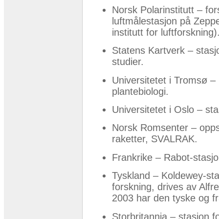
Norsk Polarinstitutt – f
luftmålestasjon på Zepp
institutt for luftforskning)
Statens Kartverk – stasj
studier.
Universitetet i Tromsø –
plantebiologi.
Universitetet i Oslo – st
Norsk Romsenter – oppsk
raketter, SVALRAK.
Frankrike – Rabot-stasjo
Tyskland – Koldewey-sta
forskning, drives av Alfr
2003 har den tyske og fr
Storbritannia – stasjon f