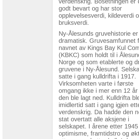
verdenskrig. Bosetningen er 
godt bevart og har stor
opplevelsesverdi, kildeverdi 
bruksverdi.
Ny-Ålesunds gruvehistorie er
dramatisk. Gruvesamfunnet f
navnet av Kings Bay Kul Co
(KBKC) som holdt til i Ålesun
Norge og som etablerte og d
gruvene i Ny-Ålesund. Selsk
satte i gang kulldrifta i 1917.
Virksomheten varte i første
omgang ikke i mer enn 12 år 
den ble lagt ned. Kulldrifta bl
imidlertid satt i gang igjen ett
verdenskrig. Da hadde den n
stat overtatt alle aksjene i
selskapet. I årene etter 1945
optimisme, framtidstro og øk