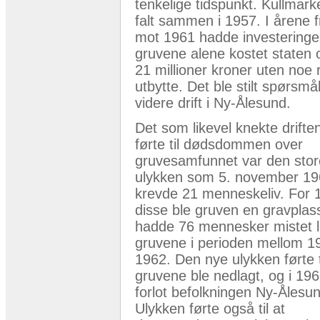
tenkelige tidspunkt. Kullmark
falt sammen i 1957. I årene 
mot 1961 hadde investeringe
gruvene alene kostet staten 
21 millioner kroner uten noe 
utbytte. Det ble stilt spørsm
videre drift i Ny-Ålesund.
Det som likevel knekte drifte
førte til dødsdommen over
gruvesamfunnet var den stor
ulykken som 5. november 1
krevde 21 menneskeliv. For 
disse ble gruven en gravplass.
hadde 76 mennesker mistet li
gruvene i perioden mellom 1
1962. Den nye ulykken førte t
gruvene ble nedlagt, og i 19
forlot befolkningen Ny-Ålesu
Ulykken førte også til at