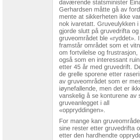
daværende statsminister Ein
Gerhardsen måtte gå av for
mente at sikkerheten ikke va
nok ivaretatt. Gruveulykken 
gjorde slutt på gruvedrifta og
gruveområdet ble «ryddet». 
framstår området som et vit
om fortvilelse og frustrasjon
også som en interessant rui
etter 45 år med gruvedrift. D
de grelle sporene etter raser
av gruveområdet som er me
iøynefallende, men det er ikk
vanskelig å se konturene av 
gruveanlegget i all
«oppryddingen».
For mange kan gruveområde
sine rester etter gruvedrifta 
etter den hardhendte oppryd