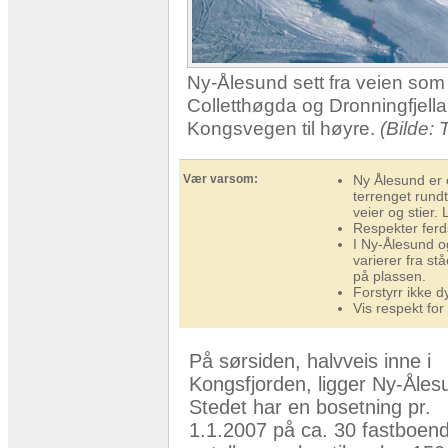
Ny-Ålesund sett fra veien som 
Colletthøgda og Dronningfjella
Kongsvegen til høyre.
(Bilde: T
Vær varsom:
Ny Ålesund er e
terrenget rund
veier og stier. 
Respekter ferds
I Ny-Ålesund o
varierer fra st
på plassen.
Forstyrr ikke dy
Vis respekt for
På sørsiden, halvveis inne i
Kongsfjorden, ligger Ny-Åles
Stedet har en bosetning pr.
1.1.2007 på ca. 30 fastboend