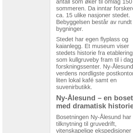
antall som øker til omlag 150
sommeren. Da inntar forsker
ca. 15 ulike nasjoner stedet.
Bebyggelsen består av rundt
bygninger.
Stedet har egen flyplass og
kaianlegg. Et museum viser
stedets historie fra etablerin
som kullgruveby fram til i d
forskningssenter. Ny-Ålesund
verdens nordligste postkonto
liten lokal kafé samt en
suvenirbutikk.
Ny-Ålesund – en bose
med dramatisk histori
Bosetningen Ny-Ålesund har
tilknytning til gruvedrift,
vitenskapelige ekspedisjoner 