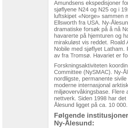
Amundsens ekspedisjoner for
sjøflyene N24 og N25 og i 19
luftskipet «Norge» sammen me
Ellsworth fra USA. Ny-Ålesun
dramatiske forsøk på å nå No
havarerte på hjemturen og h
mirakuløst vis reddet. Roald 
Nobile med sjøflyet Latham. 
av fra Tromsø. Havariet er fo
Forskningsaktiviteten koord
Committee (NySMAC). Ny-Ål
nordligste, permanente sivile 
moderne internasjonal arktisk
miljøovervåkingsbase. Flere a
nettverk. Siden 1998 har det t
Ålesund ligget på ca. 10 000.
Følgende institusjoner
Ny-Ålesund: