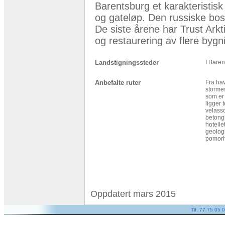
Barentsburg et karakteristisk
og gateløp. Den russiske bos
De siste årene har Trust Arkt
og restaurering av flere bygn
Landstigningssteder
I Baren
Anbefalte ruter
Fra hav
stormes
som er
ligger 
velasso
betongl
hotell
geolog
pomorh
Oppdatert mars 2015
Tlf. 77 75 05 