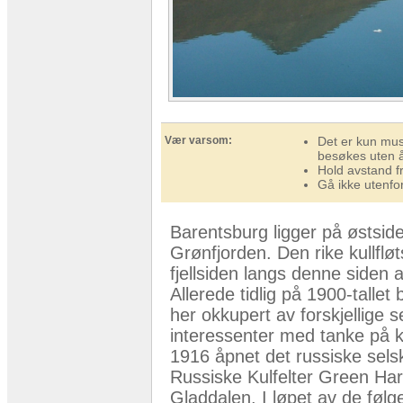
Vær varsom:
Det er kun mus
besøkes uten å
Hold avstand f
Gå ikke utenfo
Barentsburg ligger på østsid
Grønfjorden. Den rike kullfløt
fjellsiden langs denne siden a
Allerede tidlig på 1900-tallet 
her okkupert av forskjellige 
interessenter med tanke på ku
1916 åpnet det russiske sel
Russiske Kulfelter Green Har
Gladdalen. I løpet av de føl