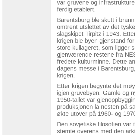
var gruvene og infrastruktur
ferdig etablert.
Barentsburg ble skutt i brann
omtrent utslettet av det tysk
slagskipet Tirpitz i 1943. Ette
krigen ble byen gjenstand for
store kullageret, som ligger s
gjenværende restene fra NES
fredete kulturminne. Dette 
dagens messe i Barentsburg, 
krigen.
Etter krigen begynte det mø
igjen gruvebyen. Gamle og n
1950-tallet var gjenoppbyggi
produksjonen lå nesten på s
økte utover på 1960- og 1970-
Den sovjetiske filosofien var
stemte overens med den arkti