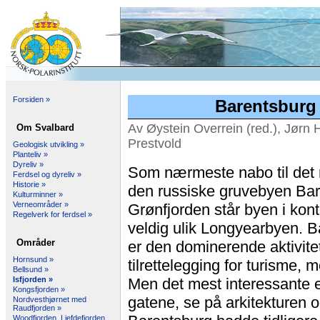
Forsiden »
Barentsbur
Av Øystein Overrein (red.), Jørn 
Om Svalbard
Prestvold
Geologisk utvikling »
Planteliv »
Dyreliv »
Som nærmeste nabo til det 
Ferdsel og dyreliv »
Historie »
den russiske gruvebyen Bare
Kulturminner »
Verneområder »
Grønfjorden står byen i kont
Regelverk for ferdsel »
veldig ulik Longyearbyen. B
Områder
er den dominerende aktivite
Hornsund »
tilrettelegging for turisme,
Bellsund »
Isfjorden »
Men det mest interessante e
Kongsfjorden »
gatene, se på arkitekturen
Nordvesthjørnet med
Raudfjorden »
Woodfjorden, Liefdefjorden,