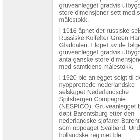
gruveanlegget gradvis utbygd
store dimensjoner sett med 
målestokk.
I 1916 åpnet det russiske se
Russiske Kulfelter Green Har
Gladdalen. I løpet av de føl
gruveanlegget gradvis utbygd 
anta ganske store dimensjone
med samtidens målestokk.
I 1920 ble anlegget solgt til d
nyopprettede nederlandske
selskapet Nederlandsche
Spitsbergen Compagnie
(NESPICO). Gruveanlegget b
døpt Barentsburg etter den
nederlandske sjøfarer Baren
som oppdaget Svalbard. Und
hollandske regimet ble