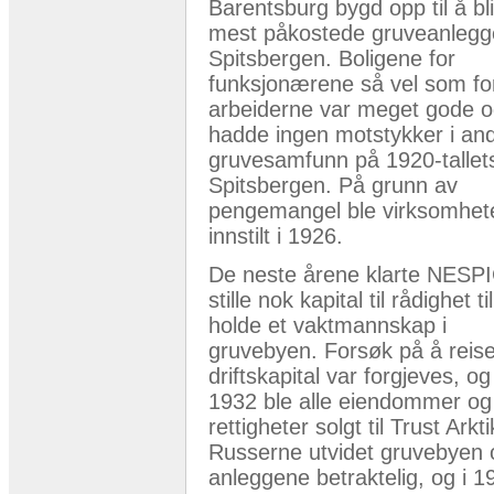
Barentsburg bygd opp til å bli
mest påkostede gruveanlegg
Spitsbergen. Boligene for
funksjonærene så vel som fo
arbeiderne var meget gode 
hadde ingen motstykker i an
gruvesamfunn på 1920-tallet
Spitsbergen. På grunn av
pengemangel ble virksomhet
innstilt i 1926.
De neste årene klarte NESP
stille nok kapital til rådighet ti
holde et vaktmannskap i
gruvebyen. Forsøk på å reis
driftskapital var forgjeves, og 
1932 ble alle eiendommer og
rettigheter solgt til Trust Arkt
Russerne utvidet gruvebyen 
anleggene betraktelig, og i 1