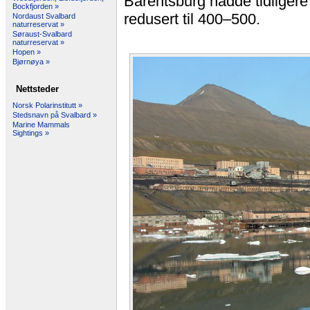
Barentsburg hadde tidligere 
Bockfjorden »
redusert til 400–500.
Nordaust Svalbard
naturreservat »
Søraust-Svalbard
naturreservat »
Hopen »
Bjørnøya »
Nettsteder
Norsk Polarinstitutt »
Stedsnavn på Svalbard »
Marine Mammals
Sightings »