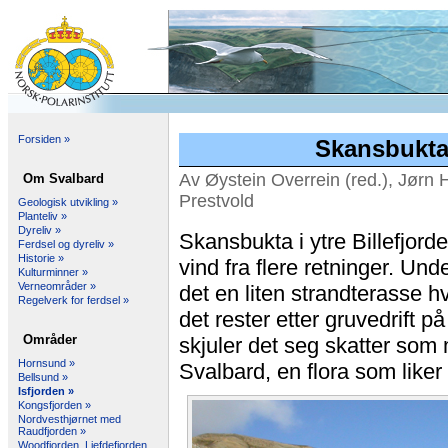
Forsiden »
Skansbukt
Av Øystein Overrein (red.), Jørn 
Om Svalbard
Prestvold
Geologisk utvikling »
Planteliv »
Dyreliv »
Skansbukta i ytre Billefjorde
Ferdsel og dyreliv »
Historie »
vind fra flere retninger. Un
Kulturminner »
Verneområder »
det en liten strandterasse hv
Regelverk for ferdsel »
det rester etter gruvedrift 
Områder
skjuler det seg skatter som
Hornsund »
Svalbard, en flora som liker 
Bellsund »
Isfjorden »
Kongsfjorden »
Nordvesthjørnet med
Raudfjorden »
Woodfjorden, Liefdefjorden,