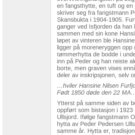
en fangsthytte, en tuft og e
skriver seg fra fangstmann Pe
Skansbukta i 1904-1905. Furf
ganger ved Isfjorden da han 
sammen med sin kone Hansine
løpet av vinteren ble Hansin
ligger på moreneryggen opp mot
tømmerhytta de bodde i under
inn på Peder og han reiste ald
borte, men graven vises enn
deler av inskripsjonen, selv 
…hviler Hansine Nilsen Furfj
Født 1850 døde den 22 MA
Ytterst på samme siden av buk
oppført som bistasjon i 192
Ullsjord. Ifølge fangstmann 
hytta av Peder Pedersen Ulls
samme år. Hytta er, tradisjon