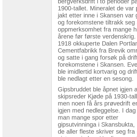
bergverksdrift i to perioder p
1900-tallet. Mineralet de var
jakt etter inne i Skansen var 
og forekomstene tiltrakk seg 
oppmerksomhet fra mange ho
årene før første verdenskrig. 
1918 okkuperte Dalen Portla
Cementfabrikk fra Brevik om
og satte i gang forsøk på drif
forekomstene i Skansen. Eve
ble imidlertid kortvarig og dri
ble nedlagt etter en sesong.
Gipsbruddet ble åpnet igjen 
skipsreder Kjøde på 1930-tall
men noen få års prøvedrift e
igjen med nedleggelse. I dag 
man mange spor etter
gipsutvinninga i Skansbukta
de aller fleste skriver seg fra