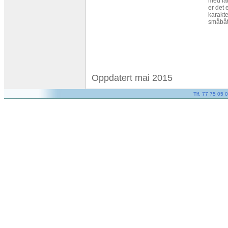
med lan
er det 
karakte
småbåte
Oppdatert mai 2015
Tlf. 77 75 05 