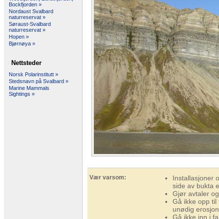
Bockfjorden »
Nordaust Svalbard
naturreservat »
Søraust-Svalbard
naturreservat »
Hopen »
Bjørnøya »
Nettsteder
Norsk Polarinstitutt »
Stedsnavn på Svalbard »
Marine Mammals
Sightings »
Vær varsom:
Installasjoner 
side av bukta e
Gjør avtaler og
Gå ikke opp til
unødig erosjon
Gå ikke inn i f