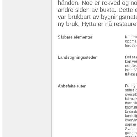
hånden. Noe er rekved og noe
andre siden av bukta. Dette e
var brukbart av bygningsmater
ny bruk. Hytta er nå restaur
Sårbare elementer
Kultur
oppmer
ferdes 
Landstigningssteder
Det er 
kort ve
nordøst
bratt.
tråkke 
Anbefalte ruter
Fra hyt
større 
oversik
båtvrak
man st
blomstr
få se d
landsti
overvin
som er 
Svalbar
gang b