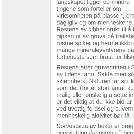
landskapet ligger de mindre
tingene som forteller om
virksomheten på plassen, o
dagligliv og om menneskene.
Restene av kibber brukt til å 
gipsen ut av gruva på tralleb
rustne spiker og hermetikkbok
mange mineraleventyrene p
fortjeneste som brast, er ti
Restene etter gruvedriften i
av tidens tann. Sakte men sik
skjønnhet». Naturen tar sitt l
som det (for et stort antall 
mulig eller ønskelig å sette 
er det viktig at du ikke bidrar
ved uvettig ferdsel og suverni
menneskelig aktivitet bør få li
Sørvestsida av bukta er prege
overvintringsfangsten på begy