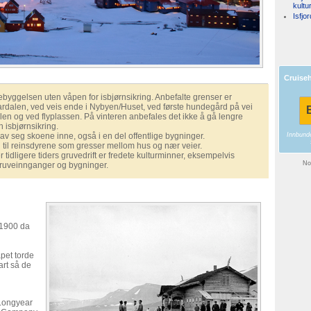
kultu
Isfjo
Cruise
ebyggelsen uten våpen for isbjørnsikring. Anbefalte grenser er
rdalen, ved veis ende i Nybyen/Huset, ved første hundegård på vei
B
en og ved flyplassen. På vinteren anbefales det ikke å gå lengre
n isbjørnsikring.
Innbundet
 av seg skoene inne, også i en del offentlige bygninger.
til reinsdyrene som gresser mellom hus og nær veier.
er tidligere tiders gruvedrift er fredete kulturminner, eksempelvis
Nor
ruveinnganger og bygninger.
i 1900 da
pet torde
art så de
Longyear