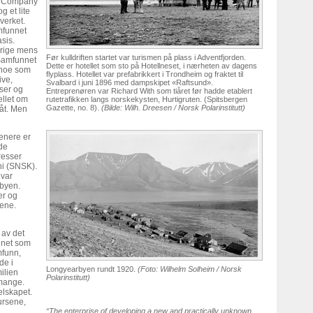
al Company
g et lite
verket.
mfunnet
sis.
erige mens
Før kulldriften startet var turismen på plass i Adventfjorden.
 Samfunnet
Dette er hotellet som sto på Hotellneset, i nærheten av dagens
 noe som
flyplass. Hotellet var prefabrikkert i Trondheim og fraktet til
ive,
Svalbard i juni 1896 med dampskipet «Raftsund».
ser og
Entreprenøren var Richard With som tiåret før hadde etablert
ellet om
rutetrafikken langs norskekysten, Hurtigruten. (Spitsbergen
Gazette, no. 8).
(Bilde: Wilh. Dreesen / Norsk Polarinstitutt)
åt. Men
enere er
de
resser
ni (SNSK).
 var
rbyen.
er og
vene.
 av det
nnet som
mfunn,
de i
Longyearbyen rundt 1920.
(Foto: Wilhelm Solheim / Norsk
milien
Polarinstitutt)
 mange.
elskapet.
ursene,
“The enterprise of developing a new and practically unknown