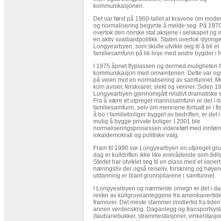
kommunikasjonen.
Det var først på 1960-tallet at kravene om mode
og normalisering begynte å melde seg. På 1970-
overtok den norske stat aksjene i selskapet og 
en aktiv svalbardpolitikk. Staten overtok styringe
Longyearbyen, som skulle utvikle seg til å bli et
familiesamfunn på lik linje med andre bygder i 
I 1975 åpnet flyplassen og dermed muligheten f
kommunikasjon med omverdenen. Dette var ogs
på veien mot en normalisering av samfunnet. M
kom aviser, ferskvarer, slekt og venner. Siden 1
Longyearbyen gjennomgått relativt dramatiske 
Fra å være et utpreget mannssamfunn er det i d
familiesamfunn, selv om mennene fortsatt er i fler
å bo i familieboliger bygget av bedriften, er det 
mulig å bygge private boliger. I 2001 ble
normaliseringsprosessen videreført med innfør
lokaldemokrati og politiske valg.
Fram til 1990 var Longyearbyen en utpreget gru
dag er kulldriften ikke like enerådende som tidli
Stedet har utviklet seg til en plass med et variert
næringsliv der også reiseliv, forskning og høyer
utdanning er blant grunnpilarene i samfunnet.
I Longyearbyen og nærmeste omegn er det i da
rester av kullgruveanleggene fra amerikanertid
framover. Det meste stammer imidlertid fra tiden 
annen verdenskrig. Daganlegg og transportsys
(taubanebukker, strammestasjoner, vinkelstasjon