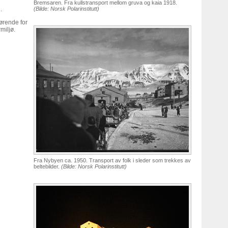
Bremsaren. Fra kullstransport mellom gruva og kaia 1918.
.
(Bilde: Norsk Polarinstitutt)
ørende for
miljø.
Fra Nybyen ca. 1950. Transport av folk i sleder som trekkes av
beltebilder.
(Bilde: Norsk Polarinstitutt)