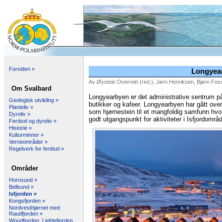
Forsiden »
Longyea
Av Øystein Overrein (red.), Jørn Henriksen, Bjørn Foss
Om Svalbard
Longyearbyen er det administrative sentrum på 
Geologisk utvikling »
butikker og kafeer. Longyearbyen har gått ove
Planteliv »
som hjørnestein til et mangfoldig samfunn hvor 
Dyreliv »
godt utgangspunkt for aktiviteter i Isfjordområd
Ferdsel og dyreliv »
Historie »
Kulturminner »
Verneområder »
Regelverk for ferdsel »
Områder
Hornsund »
Bellsund »
Isfjorden »
Kongsfjorden »
Nordvesthjørnet med
Raudfjorden »
Woodfjorden, Liefdefjorden,