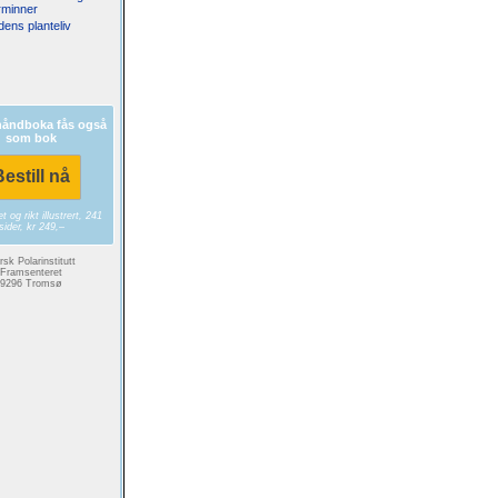
rminner
rdens planteliv
håndboka fås også
som bok
estill nå
 og rikt illustrert, 241
sider, kr 249,–
sk Polarinstitutt
Framsenteret
9296 Tromsø