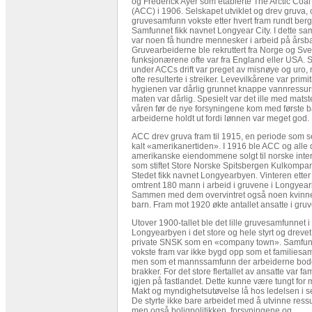
og Frederick Ayer som etablerte The Arctic Co
(ACC) i 1906. Selskapet utviklet og drev gruva, o
gruvesamfunn vokste etter hvert fram rundt berg
Samfunnet fikk navnet Longyear City. I dette sa
var noen få hundre mennesker i arbeid på årsba
Gruvearbeiderne ble rekruttert fra Norge og Sv
funksjonærene ofte var fra England eller USA.
under ACCs drift var preget av misnøye og uro,
ofte resulterte i streiker. Levevilkårene var primit
hygienen var dårlig grunnet knappe vannressur
maten var dårlig. Spesielt var det ille med matst
våren før de nye forsyningene kom med første b
arbeiderne holdt ut fordi lønnen var meget god.
ACC drev gruva fram til 1915, en periode som s
kalt «amerikanertiden». I 1916 ble ACC og alle 
amerikanske eiendommene solgt til norske inte
som stiftet Store Norske Spitsbergen Kulkompa
Stedet fikk navnet Longyearbyen. Vinteren etter
omtrent 180 mann i arbeid i gruvene i Longyea
Sammen med dem overvintret også noen kvinn
barn. Fram mot 1920 økte antallet ansatte i gru
Utover 1900-tallet ble det lille gruvesamfunnet i
Longyearbyen i det store og hele styrt og drevet
private SNSK som en «company town». Samfu
vokste fram var ikke bygd opp som et familiesa
men som et mannssamfunn der arbeiderne bod
brakker. For det store flertallet av ansatte var fa
igjen på fastlandet. Dette kunne være tungt for
Makt og myndighetsutøvelse lå hos ledelsen i s
De styrte ikke bare arbeidet med å utvinne ress
men også boligpolitikken, forsyningene og