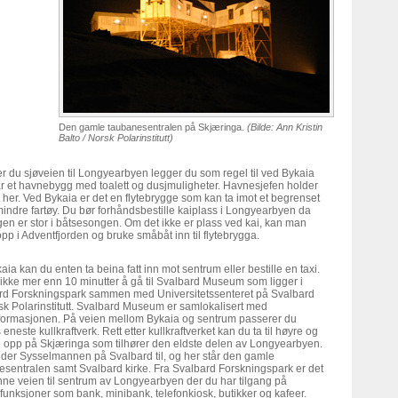
Den gamle taubanesentralen på Skjæringa.
(Bilde: Ann Kristin
Balto / Norsk Polarinstitutt)
 du sjøveien til Longyearbyen legger du som regel til ved Bykaia
r et havnebygg med toalett og dusjmuligheter. Havnesjefen holder
l her. Ved Bykaia er det en flytebrygge som kan ta imot et begrenset
mindre fartøy. Du bør forhåndsbestille kaiplass i Longyearbyen da
n er stor i båtsesongen. Om det ikke er plass ved kai, kan man
pp i Adventfjorden og bruke småbåt inn til flytebrygga.
aia kan du enten ta beina fatt inn mot sentrum eller bestille en taxi.
 ikke mer enn 10 minutter å gå til Svalbard Museum som ligger i
rd Forskningspark sammen med Universitetssenteret på Svalbard
k Polarinstitutt. Svalbard Museum er samlokalisert med
informasjonen. På veien mellom Bykaia og sentrum passerer du
eneste kullkraftverk. Rett etter kullkraftverket kan du ta til høyre og
opp på Skjæringa som tilhører den eldste delen av Longyearbyen.
lder Sysselmannen på Svalbard til, og her står den gamle
sentralen samt Svalbard kirke. Fra Svalbard Forskningspark er det
finne veien til sentrum av Longyearbyen der du har tilgang på
funksjoner som bank, minibank, telefonkiosk, butikker og kafeer.