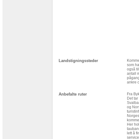
Landstigningssteder
Kommer
som ha
også ti
antall 
pågange
ankre o
Anbefalte ruter
Fra Byk
Det tar
Svalba
og Nors
turist
Norges 
komme 
Her ho
taubane
lett å 
service