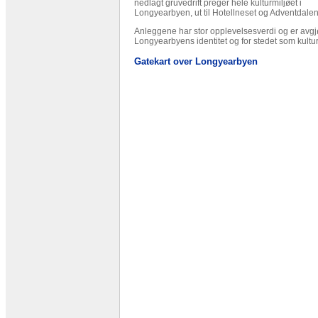
nedlagt gruvedrift preger hele kulturmiljøet i
Longyearbyen, ut til Hotellneset og Adventdalen
Anleggene har stor opplevelsesverdi og er avgj
Longyearbyens identitet og for stedet som kultur
Gatekart over Longyearbyen