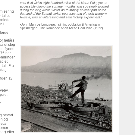
coal-field within eight hundred miles of the North Pole, yet so
accessible during the summer months and so readily worked
during the long Arctic winter as to supply at least part of the
rnisering
demand of the Scandinavian countries and of north western
tallet
Russia, was an interesting and satisfactory experiment.”
innledet
n i
-John Munroe Longyear, i sin introduksjon til America in
Spitsbergen: The Romance of an Arctic Coal Mine (1922)
Norge.
or helårs
å et steg
ed flyene
975 har
endringer.
ag et
tall. Fra
i dag
ingen av
veby. I
gere.
e
g bevart
en og
etter
temer
er) etter