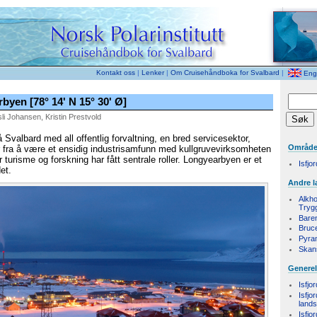
Kontakt oss
|
Lenker
|
Om Cruisehåndboka for Svalbard
|
Engl
rbyen
[78° 14' N 15° 30' Ø]
li Johansen, Kristin Prestvold
Svalbard med all offentlig forvaltning, en bred servicesektor,
Områd
r fra å være et ensidig industrisamfunn med kullgruvevirksomheten
turisme og forskning har fått sentrale roller. Longyearbyen er et
Isfjo
et.
Andre l
Alkho
Tryg
Bare
Bruc
Pyra
Skan
Generel
Isfjo
Isfjo
land
Isfjo