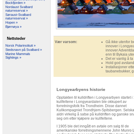
Bockfjorden »
Nordaust Svalbard
naturreservat »
Søraust-Svalbard
naturreservat »
Hopen »
Bjørnøya »
Nettsteder
Vær varsom:
Gå ikke utenfor b
Norsk Polarinstitutt »
innover i Longyea
Stedsnavn på Svalbard »
innover Adventdal
Marine Mammals
enn til Bykaia ute
Sightings »
Det er vanlig å ta
Hold god avstand 
Installasjoner ett
taubanebukker, g
Longyearbyens historie
Opptakten til kulldriften i Longyearbyen startet 
kullfeltene i Longyeardalen ble okkupert av
forretningsfolk fra Trondheim. Disse dannet
Kullkompagniet Trondhjem-Spitsbergen. Selska
aldri virkelig å satse på kulldriften og ganske sn
seg om etter kjøpere av kullfeltene.
I 1905 ble det inngått en avtale om salg til de
amerikanske forretningsmennene John Munro 