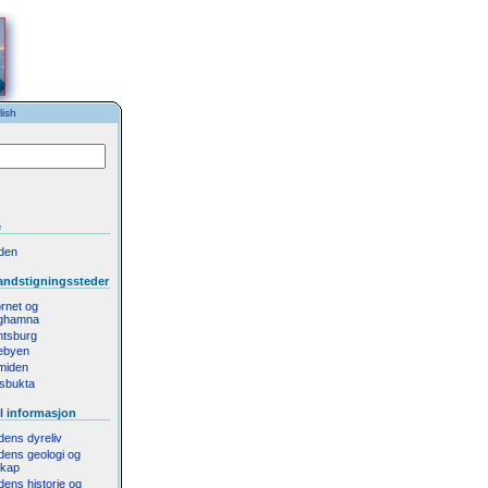
ish
e
rden
andstigningssteder
rnet og
ghamna
ntsburg
ebyen
miden
sbukta
l informasjon
rdens dyreliv
rdens geologi og
skap
rdens historie og