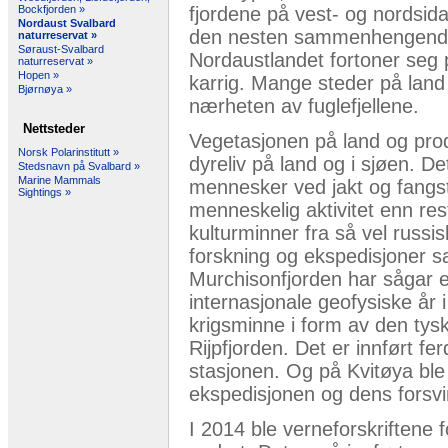
fjordene på vest- og nordsida 
Bockfjorden »
Nordaust Svalbard
den nesten sammenhengende 
naturreservat »
Søraust-Svalbard
Nordaustlandet fortoner seg 
naturreservat »
Hopen »
karrig. Mange steder på land f
Bjørnøya »
nærheten av fuglefjellene.
Nettsteder
Vegetasjonen på land og prod
Norsk Polarinstitutt »
dyreliv på land og i sjøen. D
Stedsnavn på Svalbard »
Marine Mammals
mennesker ved jakt og fangst
Sightings »
menneskelig aktivitet enn re
kulturminner fra så vel russi
forskning og ekspedisjoner sa
Murchisonfjorden har sågar e
internasjonale geofysiske år 
krigsminne i form av den tys
Rijpfjorden. Det er innført f
stasjonen. Og på Kvitøya ble 
ekspedisjonen og dens forsvin
I 2014 ble verneforskriftene 