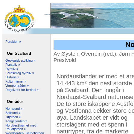
Forsiden »
No
Av Øystein Overrein (red.), Jørn 
Om Svalbard
Prestvold
Geologisk utvikling »
Planteliv »
Dyreliv »
Ferdsel og dyreliv »
Nordaustlandet er med et are
Historie »
Kulturminner »
14 443 km² den nest største
Verneområder »
på Svalbard. Den inngår i
Regelverk for ferdsel »
Nordaust-Svalbard naturrese
Områder
De to store iskappene Austf
Hornsund »
og Vestfonna dekker store de
Bellsund »
øya. Landskapet er vidt og
Isfjorden »
Kongsfjorden »
storslagent med et spenn i
Nordvesthjørnet med
Raudfjorden »
naturtyper, fra de markerte
Woodfjorden, Liefdefjorden,