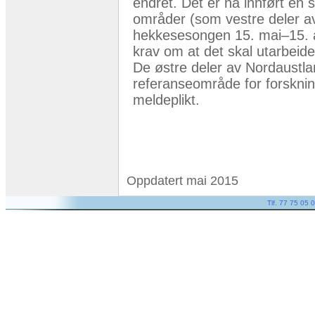
endret. Det er nå innført en 
områder (som vestre deler av
hekkesesongen 15. mai–15. a
krav om at det skal utarbeides
De østre deler av Nordaustlan
referanseområde for forsknin
meldeplikt.
Oppdatert mai 2015
Tlf. 77 75 05 